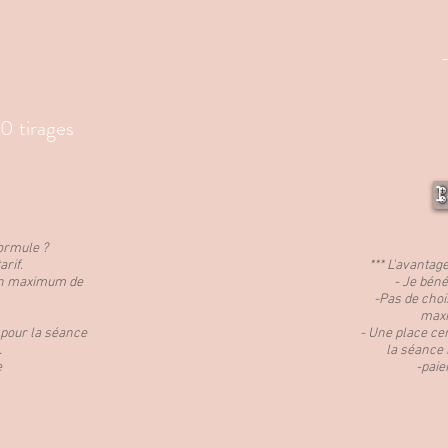
10 tirages
1
formule ?
arif.
*** L'avantag
 un maximum de
- Je bénéf
-Pas de choi
maxi
pour la séance
- Une place ce
.
la séance 
e
-paie