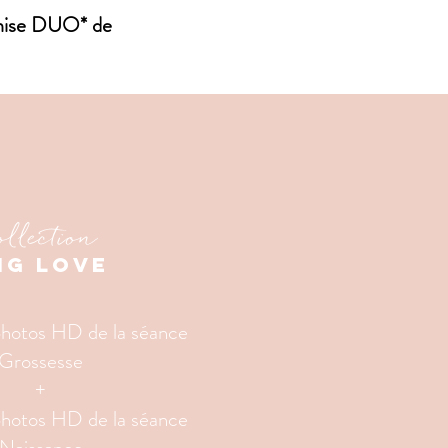
emise DUO* de
llection
ig LOVE
photos HD de la séance
Grossesse
+
photos HD de la séance