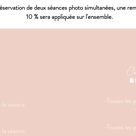
réservation de deux séances photo simultanées, une r
10 % sera appliquée sur l'ensemble.
Co
B
s
-Toutes les 
 la séance
-Toutes les 
 la séance