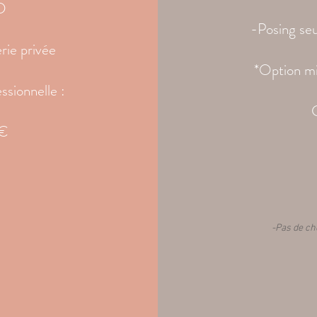
D
-Posing seu
rie privée
*Option mi
ssionnelle :
 €
-Pas de ch