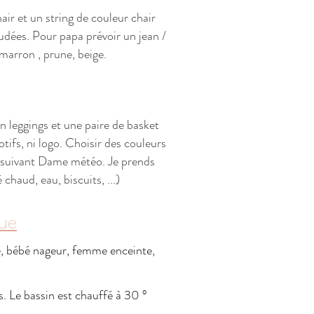
ir et un string de couleur chair
udées. Pour papa prévoir un jean /
 marron , prune, beige.
 leggings et une paire de basket
tifs, ni logo. Choisir des couleurs
ur suivant Dame météo. Je prends
haud, eau, biscuits, ...)
que
e, bébé nageur, femme enceinte,
s. Le bassin est chauffé à 30 °