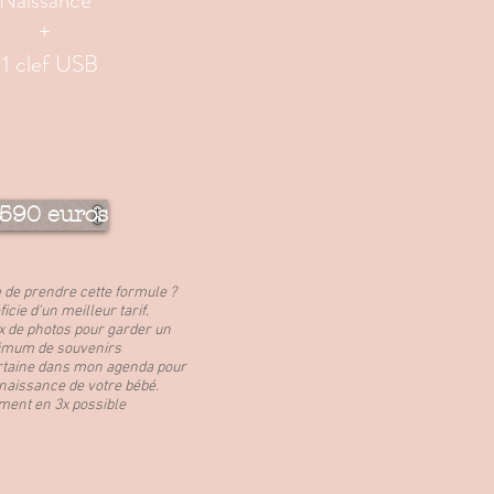
Naissance
+
-1 clef USB
590 euros
e de prendre cette formule ?
icie d'un meilleur tarif.
x de photos pour garder un
mum de souvenirs
rtaine dans mon agenda pour
naissance de votre bébé.
ment en 3x possible