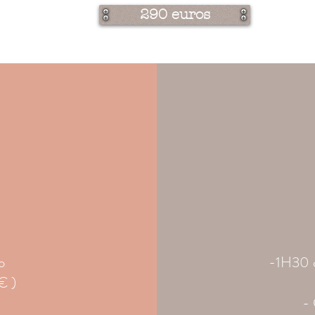
290 euros
o
-1H30 d
€ )
- 