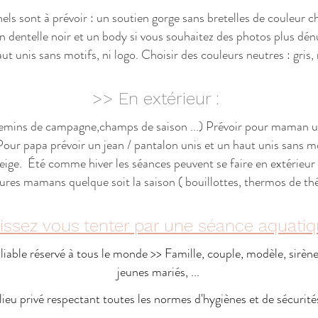
s sont à prévoir : un soutien gorge sans bretelles de couleur cha
n dentelle noir et un body si vous souhaitez des photos plus dén
ut unis sans motifs, ni logo. Choisir des couleurs neutres : gris,
>> En extérieur :
chemins de campagne,champs de saison ...) Prévoir pour maman un
Pour papa prévoir un jean / pantalon unis et un haut unis sans mo
 beige. Été comme hiver les séances peuvent se faire en extérie
res mamans quelque soit la saison ( bouillottes, thermos de thé c
issez vous tenter par une séance aquati
iable réservé à tous le monde >> Famille, couple, modèle, sirèn
jeunes mariés, ...
ieu privé respectant toutes les normes d'hygiènes et de sécurité