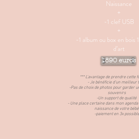
Naissance
+
-1 clef USB
+
-1 album ou box en bois 
d’art
1890 euros
*** L'avantage de prendre cette 
- Je bénéficie d'un meilleur t
-Pas de choix de photos pour garder
souvenirs
-Un support de qualité
- Une place certaine dans mon agenda 
naissance de votre bébé
-paiement en 3x possibl